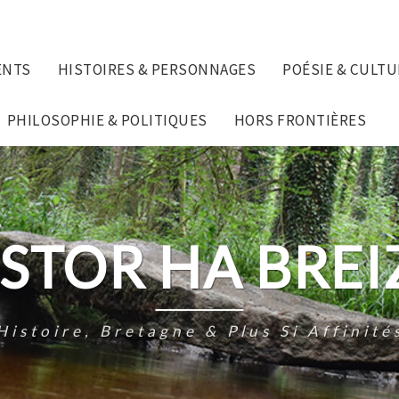
ENTS
HISTOIRES & PERSONNAGES
POÉSIE & CULTU
PHILOSOPHIE & POLITIQUES
HORS FRONTIÈRES
ISTOR HA BREI
Histoire, Bretagne & Plus Si Affinité