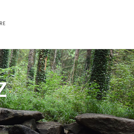
RE
Z
s