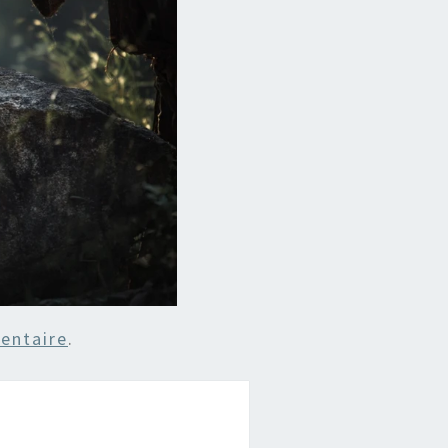
entaire
.