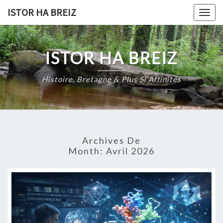
Skip
ISTOR HA BREIZ
Togg
to
navig
content
ISTOR HA BREIZ
Histoire, Bretagne & Plus Si Affinités
Archives De
Month:
Avril 2026