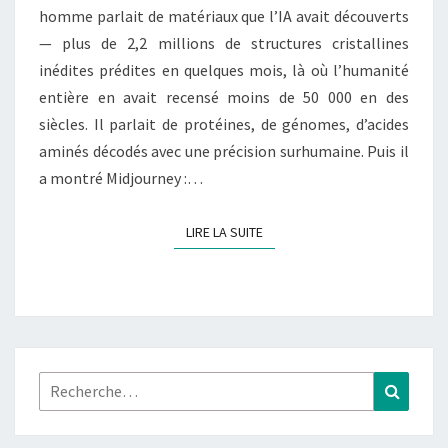
LIBÉRÉE
homme parlait de matériaux que l’IA avait découverts
— plus de 2,2 millions de structures cristallines
inédites prédites en quelques mois, là où l’humanité
entière en avait recensé moins de 50 000 en des
siècles. Il parlait de protéines, de génomes, d’acides
aminés décodés avec une précision surhumaine. Puis il
a montré Midjourney :…
LIRE LA SUITE
LIRE LA SUITE
Rechercher :
Recher