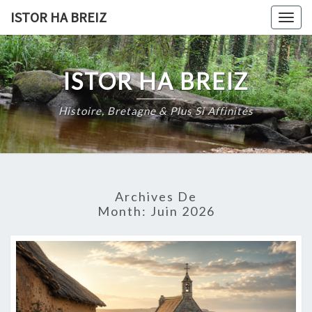
Skip
ISTOR HA BREIZ
Togg
to
navig
content
ISTOR HA BREIZ
Histoire, Bretagne & Plus Si Affinités
Archives De
Month:
Juin 2026