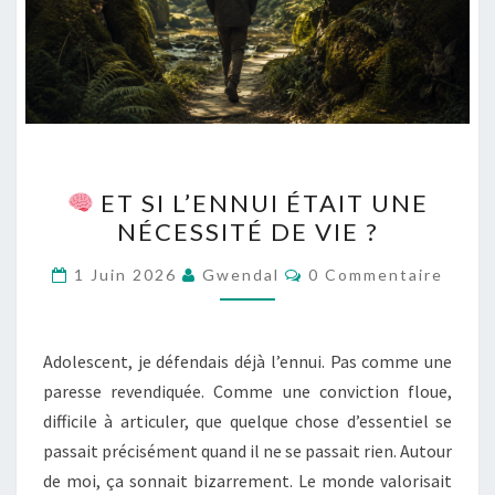
ET SI L’ENNUI ÉTAIT UNE
ET
NÉCESSITÉ DE VIE ?
SI
L’ENNUI
Commentaires
1 Juin 2026
Gwendal
0 Commentaire
ÉTAIT
UNE
NÉCESSITÉ
Adolescent, je défendais déjà l’ennui. Pas comme une
DE
paresse revendiquée. Comme une conviction floue,
VIE
difficile à articuler, que quelque chose d’essentiel se
?
passait précisément quand il ne se passait rien. Autour
de moi, ça sonnait bizarrement. Le monde valorisait