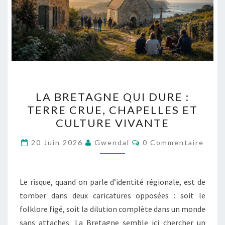
LA
LA BRETAGNE QUI DURE :
BRETAGNE
TERRE CRUE, CHAPELLES ET
QUI
CULTURE VIVANTE
DURE
:
Commentaires
20 Juin 2026
Gwendal
0 Commentaire
TERRE
CRUE,
CHAPELLES
Le risque, quand on parle d’identité régionale, est de
ET
tomber dans deux caricatures opposées : soit le
CULTURE
folklore figé, soit la dilution complète dans un monde
VIVANTE
sans attaches. La Bretagne semble ici chercher un