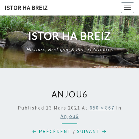
Skip
ISTOR HA BREIZ
Togg
to
navig
content
ISTOR HA BREIZ
Histoire, Bretagne & Plus Si Affinités
ANJOU6
Published
13 Mars 2021
At
650 × 867
In
Anjou6
← PRÉCÉDENT
/
SUIVANT →