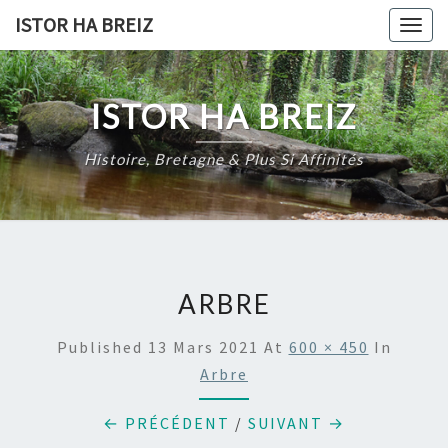
Skip
ISTOR HA BREIZ
Togg
to
navig
content
ISTOR HA BREIZ
Histoire, Bretagne & Plus Si Affinités
ARBRE
Published
13 Mars 2021
At
600 × 450
In
Arbre
← PRÉCÉDENT
/
SUIVANT →