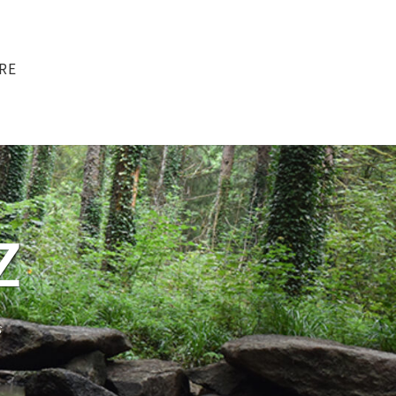
RE
Z
s