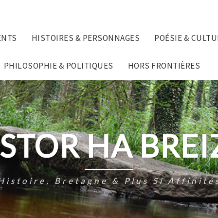
ENTS
HISTOIRES & PERSONNAGES
POÉSIE & CULTU
PHILOSOPHIE & POLITIQUES
HORS FRONTIÈRES
ISTOR HA BREI
Histoire, Bretagne & Plus Si Affinité