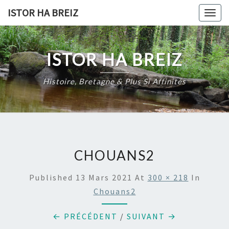
Skip
ISTOR HA BREIZ
Togg
to
navig
content
ISTOR HA BREIZ
Histoire, Bretagne & Plus Si Affinités
CHOUANS2
Published
13 Mars 2021
At
300 × 218
In
Chouans2
← PRÉCÉDENT
/
SUIVANT →