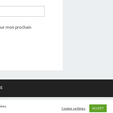
our mon prochain
rg
tées.
Cookie settings
ACCEPT