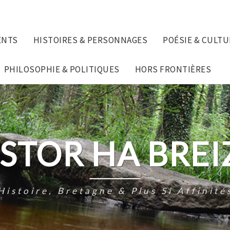
ENTS
HISTOIRES & PERSONNAGES
POÉSIE & CULTU
PHILOSOPHIE & POLITIQUES
HORS FRONTIÈRES
ISTOR HA BREI
Histoire, Bretagne & Plus Si Affinité