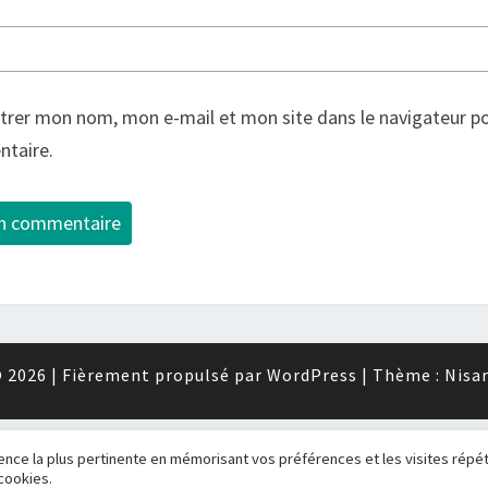
trer mon nom, mon e-mail et mon site dans le navigateur p
taire.
 2026
|
Fièrement propulsé par
WordPress
|
Thème :
Nisa
ience la plus pertinente en mémorisant vos préférences et les visites répé
 cookies.