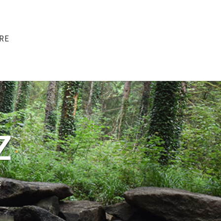
RE
Z
s