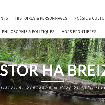
ENTS
HISTOIRES & PERSONNAGES
POÉSIE & CULTU
PHILOSOPHIE & POLITIQUES
HORS FRONTIÈRES
ISTOR HA BREI
Histoire, Bretagne & Plus Si Affinité