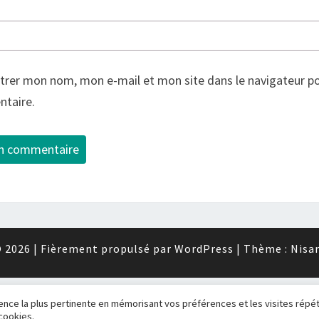
trer mon nom, mon e-mail et mon site dans le navigateur p
taire.
 2026
|
Fièrement propulsé par
WordPress
|
Thème :
Nisa
ience la plus pertinente en mémorisant vos préférences et les visites répé
 cookies.