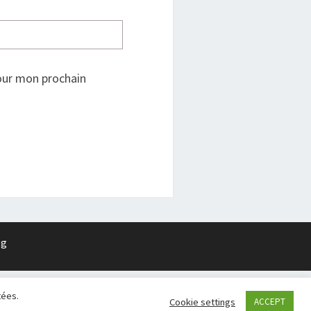
our mon prochain
rg
tées.
Cookie settings
ACCEPT