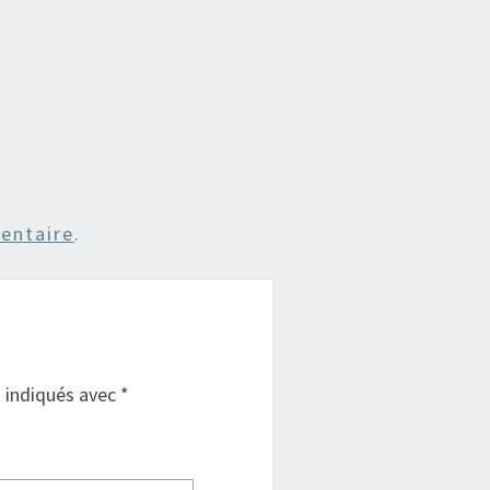
entaire
.
t indiqués avec
*