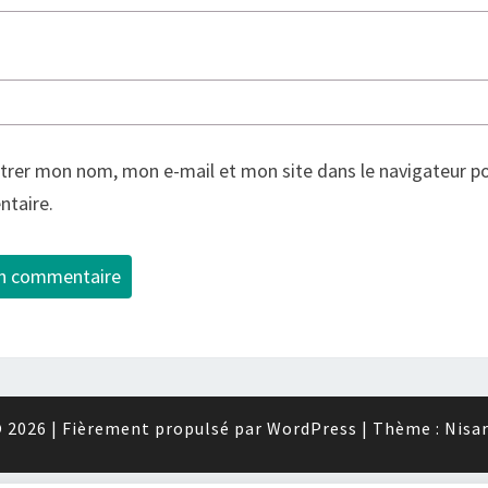
trer mon nom, mon e-mail et mon site dans le navigateur p
taire.
 2026
|
Fièrement propulsé par
WordPress
|
Thème :
Nisa