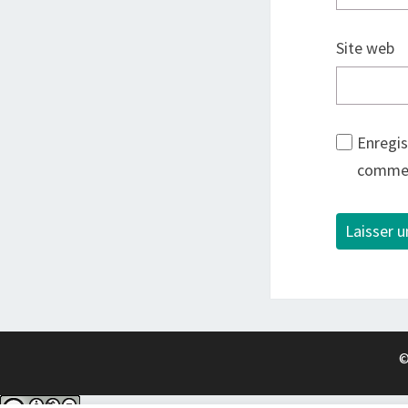
Site web
Enregis
commen
©