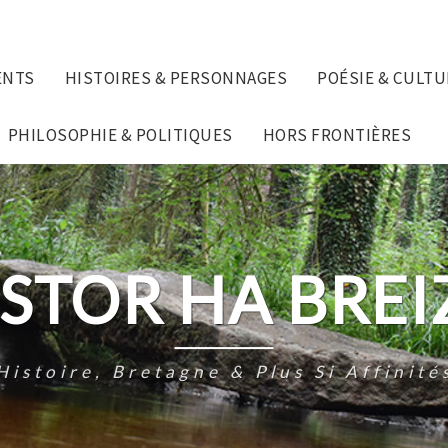
ENTS
HISTOIRES & PERSONNAGES
POÉSIE & CULTU
PHILOSOPHIE & POLITIQUES
HORS FRONTIÈRES
ISTOR HA BREI
Histoire, Bretagne & Plus Si Affinité