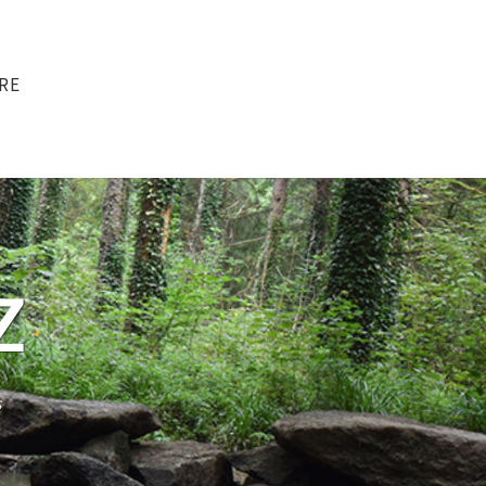
RE
Z
s