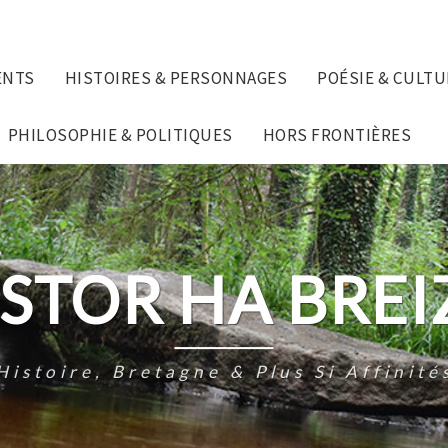
ENTS
HISTOIRES & PERSONNAGES
POÉSIE & CULTU
PHILOSOPHIE & POLITIQUES
HORS FRONTIÈRES
ISTOR HA BREI
Histoire, Bretagne & Plus Si Affinité