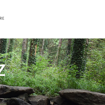
RE
Z
s