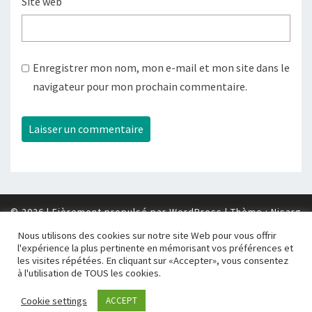
Site web
Enregistrer mon nom, mon e-mail et mon site dans le
navigateur pour mon prochain commentaire.
© 2026
|
Fièrement propulsé par
WordPress
|
Thème :
Nisarg
Nous utilisons des cookies sur notre site Web pour vous offrir
l'expérience la plus pertinente en mémorisant vos préférences et
les visites répétées. En cliquant sur «Accepter», vous consentez
à l'utilisation de TOUS les cookies.
Sauf indication contraire,
Istor Ha Breiz
by
Gérard et Gwendal
Cookie settings
ACCEPT
Boulé
est concédé sous licence
Creative Commons Attribution-