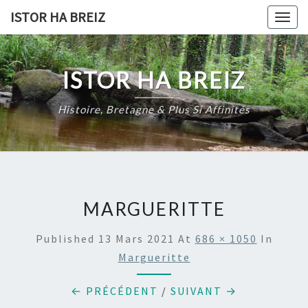
Skip
ISTOR HA BREIZ
Togg
to
navig
content
ISTOR HA BREIZ
Histoire, Bretagne & Plus Si Affinités
MARGUERITTE
Published
13 Mars 2021
At
686 × 1050
In
Margueritte
← PRÉCÉDENT
/
SUIVANT →