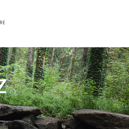
RE
Z
s