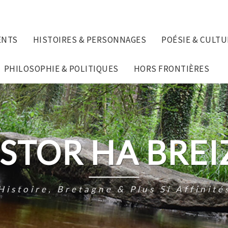
ENTS
HISTOIRES & PERSONNAGES
POÉSIE & CULTU
PHILOSOPHIE & POLITIQUES
HORS FRONTIÈRES
ISTOR HA BREI
Histoire, Bretagne & Plus Si Affinité