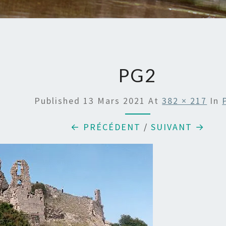
PG2
Published
13 Mars 2021
At
382 × 217
In
← PRÉCÉDENT
/
SUIVANT →