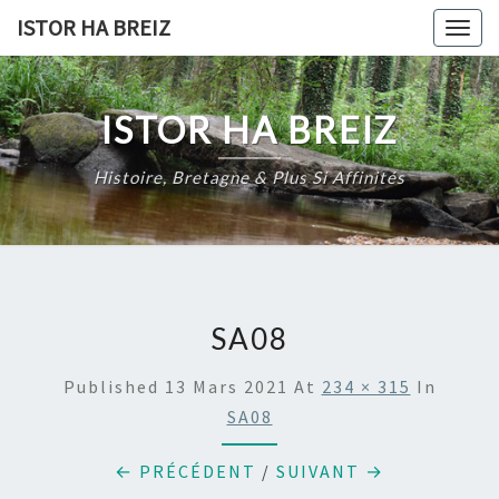
Skip
ISTOR HA BREIZ
Togg
to
navig
content
ISTOR HA BREIZ
Histoire, Bretagne & Plus Si Affinités
SA08
Published
13 Mars 2021
At
234 × 315
In
SA08
← PRÉCÉDENT
/
SUIVANT →