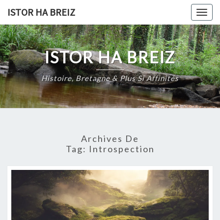
Skip
ISTOR HA BREIZ
Togg
to
navig
content
ISTOR HA BREIZ
Histoire, Bretagne & Plus Si Affinités
Archives De
Tag:
Introspection