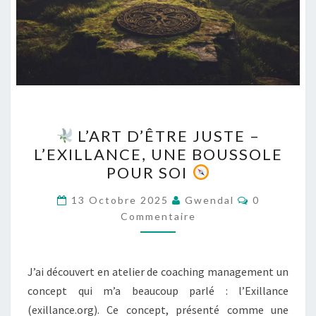
L’ART D’ÊTRE JUSTE –
L’ART
L’EXILLANCE, UNE BOUSSOLE
D’ÊTRE
POUR SOI
JUSTE
–
Commentai
13 Octobre 2025
Gwendal
0
L’EXILLANCE,
Commentaire
UNE
BOUSSOLE
J’ai découvert en atelier de coaching management un
POUR
concept qui m’a beaucoup parlé : l’Exillance
SOI
(exillance.org). Ce concept, présenté comme une