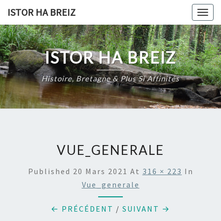
Skip
ISTOR HA BREIZ
Togg
to
navig
content
ISTOR HA BREIZ
Histoire, Bretagne & Plus Si Affinités
VUE_GENERALE
Published
20 Mars 2021
At
316 × 223
In
Vue_generale
← PRÉCÉDENT
/
SUIVANT →