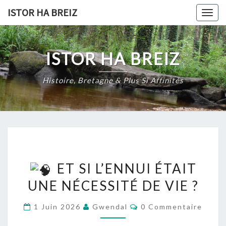
Skip
ISTOR HA BREIZ
Togg
to
navig
content
ISTOR HA BREIZ
Histoire, Bretagne & Plus Si Affinités
ET SI L’ENNUI ÉTAIT
ET
UNE NÉCESSITÉ DE VIE ?
SI
Commentaires
L’ENNUI
1 Juin 2026
Gwendal
0 Commentaire
ÉTAIT