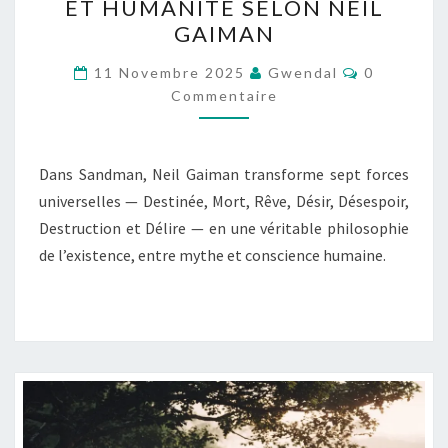
ET HUMANITÉ SELON NEIL
DE
GAIMAN
SANDMAN
Commentai
:
11 Novembre 2025
Gwendal
0
Commentaire
PHILOSOPHIE,
MYTHOLOGIE
ET
Dans Sandman, Neil Gaiman transforme sept forces
HUMANITÉ
universelles — Destinée, Mort, Rêve, Désir, Désespoir,
SELON
Destruction et Délire — en une véritable philosophie
NEIL
de l’existence, entre mythe et conscience humaine.
GAIMAN