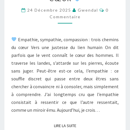
COMPRENDRE
Commentai
LEURS
24 Décembre 2025
Gwendal
0
Commentaire
DIFFÉRENCES
ET
APPRENDRE
Empathie, sympathie, compassion : trois chemins
LA
du cœur Vers une justesse du lien humain On dit
JUSTESSE
parfois que le vent connaît le cœur des hommes. Il
DU
traverse les landes, s’attarde sur les pierres, écoute
CŒUR
sans juger. Peut-être est-ce cela, l’empathie : ce
souffle discret qui passe entre deux êtres sans
chercher à convaincre ni à consoler, mais simplement
à comprendre. J’ai longtemps cru que l’empathie
consistait à ressentir ce que l’autre ressentait,
comme un miroir ému. Aujourd’hui, je crois…
LIRE LA SUITE
LIRE LA SUITE