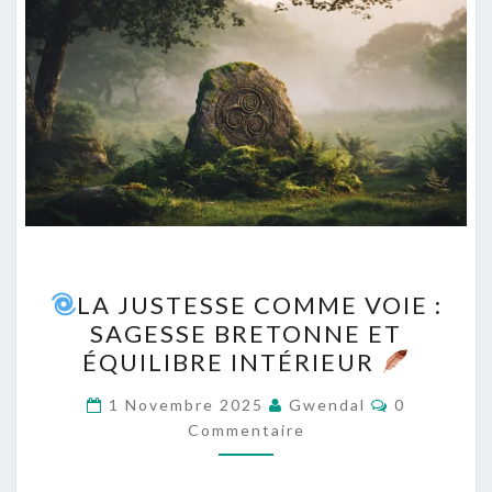
LA JUSTESSE COMME VOIE :
LA
SAGESSE BRETONNE ET
JUSTESSE
ÉQUILIBRE INTÉRIEUR
COMME
VOIE
Commentai
1 Novembre 2025
Gwendal
0
:
Commentaire
SAGESSE
BRETONNE