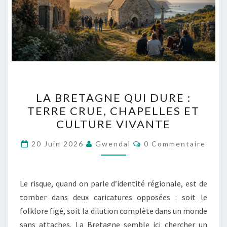
LA
LA BRETAGNE QUI DURE :
BRETAGNE
TERRE CRUE, CHAPELLES ET
QUI
CULTURE VIVANTE
DURE
:
Commentaires
20 Juin 2026
Gwendal
0 Commentaire
TERRE
CRUE,
CHAPELLES
Le risque, quand on parle d’identité régionale, est de
ET
tomber dans deux caricatures opposées : soit le
CULTURE
folklore figé, soit la dilution complète dans un monde
VIVANTE
sans attaches. La Bretagne semble ici chercher un