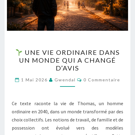
UNE VIE ORDINAIRE DANS
UNE
UN MONDE QUI A CHANGÉ
VIE
D’AVIS
ORDINAIRE
DANS
Commentaires
1 Mai 2026
Gwendal
0 Commentaire
UN
MONDE
QUI
Ce texte raconte la vie de Thomas, un homme
A
ordinaire en 2040, dans un monde transformé par des
CHANGÉ
choix collectifs. Les notions de travail, de famille et de
D’AVIS
possession ont évolué vers des modèles