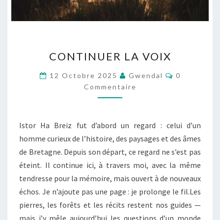
CONTINUER
CONTINUER LA VOIX
LA
VOIX
Commentai
12 Octobre 2025
Gwendal
0
Commentaire
Istor Ha Breiz fut d’abord un regard : celui d’un
homme curieux de l’histoire, des paysages et des âmes
de Bretagne. Depuis son départ, ce regard ne s’est pas
éteint. Il continue ici, à travers moi, avec la même
tendresse pour la mémoire, mais ouvert à de nouveaux
échos. Je n’ajoute pas une page : je prolonge le fil.Les
pierres, les forêts et les récits restent nos guides —
mais j’y mêle aujourd’hui les questions d’un monde