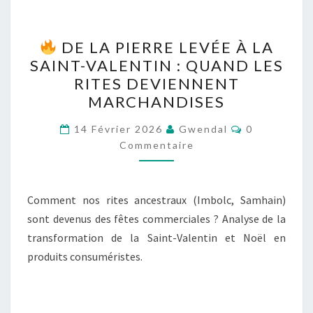
DE LA PIERRE LEVÉE À LA
DE
SAINT-VALENTIN : QUAND LES
LA
RITES DEVIENNENT
PIERRE
MARCHANDISES
LEVÉE
Commentair
À
14 Février 2026
Gwendal
0
Commentaire
LA
SAINT-
VALENTIN
Comment nos rites ancestraux (Imbolc, Samhain)
:
sont devenus des fêtes commerciales ? Analyse de la
QUAND
transformation de la Saint-Valentin et Noël en
LES
produits consuméristes.
RITES
DEVIENNENT
MARCHANDISES