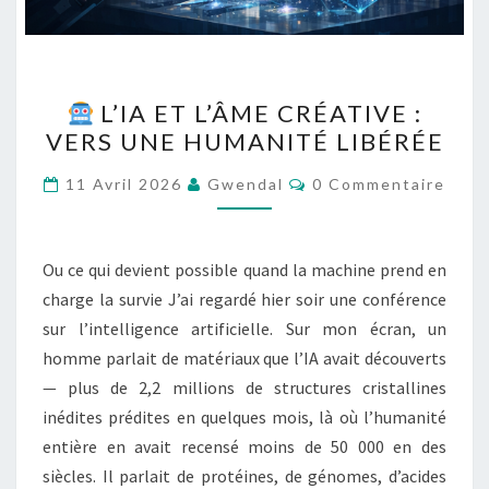
L’IA ET L’ÂME CRÉATIVE :
L’IA
VERS UNE HUMANITÉ LIBÉRÉE
ET
L’ÂME
Commentaires
11 Avril 2026
Gwendal
0 Commentaire
CRÉATIVE
:
VERS
Ou ce qui devient possible quand la machine prend en
UNE
charge la survie J’ai regardé hier soir une conférence
HUMANITÉ
sur l’intelligence artificielle. Sur mon écran, un
LIBÉRÉE
homme parlait de matériaux que l’IA avait découverts
— plus de 2,2 millions de structures cristallines
inédites prédites en quelques mois, là où l’humanité
entière en avait recensé moins de 50 000 en des
siècles. Il parlait de protéines, de génomes, d’acides