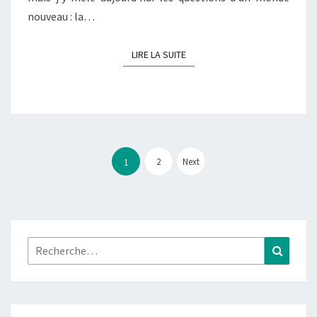
nouveau : la…
LIRE LA SUITE
LIRE LA SUITE
Pagination
des
2
Next
1
publications
Rechercher :
Recher