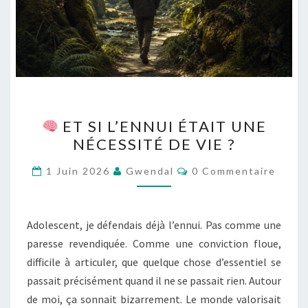
ET SI L’ENNUI ÉTAIT UNE
ET
NÉCESSITÉ DE VIE ?
SI
L’ENNUI
Commentaires
1 Juin 2026
Gwendal
0 Commentaire
ÉTAIT
UNE
NÉCESSITÉ
Adolescent, je défendais déjà l’ennui. Pas comme une
DE
paresse revendiquée. Comme une conviction floue,
VIE
difficile à articuler, que quelque chose d’essentiel se
?
passait précisément quand il ne se passait rien. Autour
de moi, ça sonnait bizarrement. Le monde valorisait