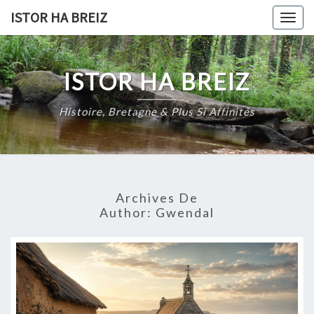
Skip
ISTOR HA BREIZ
Togg
to
navig
content
ISTOR HA BREIZ
Histoire, Bretagne & Plus Si Affinités
Archives De
Author:
Gwendal