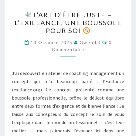
L’ART D’ÊTRE JUSTE –
L’ART
L’EXILLANCE, UNE BOUSSOLE
D’ÊTRE
POUR SOI
JUSTE
–
Commentai
13 Octobre 2025
Gwendal
0
L’EXILLANCE,
Commentaire
UNE
BOUSSOLE
J’ai découvert en atelier de coaching management un
POUR
concept qui m’a beaucoup parlé : l’Exillance
SOI
(exillance.org). Ce concept, présenté comme une
boussole professionnelle, prône le délicat équilibre
entre deux formes d’exigence et de bienveillance : Je
laisse aux concepteurs du concept le soin de vous
l’expliquer dans le monde professionnel — c’est leur
métier — mais j’aimerais l’évoquer ici dans une