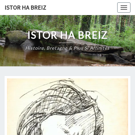
Skip
ISTOR HA BREIZ
Togg
to
navig
content
ISTOR HA BREIZ
Histoire, Bretagne & Plus Si Affinités