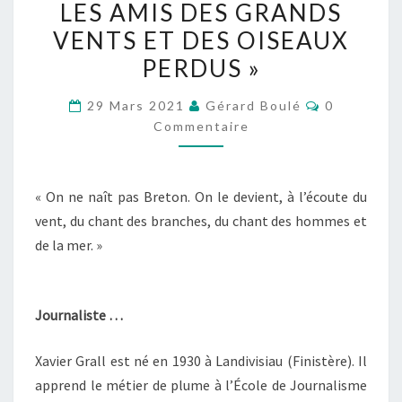
LES AMIS DES GRANDS
«
VENTS ET DES OISEAUX
POUR
LES
PERDUS »
AMIS
Commentai
29 Mars 2021
Gérard Boulé
0
DES
Commentaire
GRANDS
VENTS
ET
« On ne naît pas Breton. On le devient, à l’écoute du
DES
vent, du chant des branches, du chant des hommes et
OISEAUX
de la mer. »
PERDUS
»
Journaliste …
Xavier Grall est né en 1930 à Landivisiau (Finistère). Il
apprend le métier de plume à l’École de Journalisme