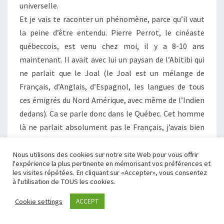
universelle.
Et je vais te raconter un phénomène, parce qu’il vaut
la peine d’être entendu. Pierre Perrot, le cinéaste
québeccois, est venu chez moi, il y a 8-10 ans
maintenant. Il avait avec lui un paysan de l’Abitibi qui
ne parlait que le Joal (le Joal est un mélange de
Français, d’Anglais, d’Espagnol, les langues de tous
ces émigrés du Nord Amérique, avec même de l’Indien
dedans). Ca se parle donc dans le Québec. Cet homme
là ne parlait absolument pas le Français, j’avais bien
du mal à le comprendre. C’était pour faire un film qui
s’appelle : « Un Québecois en Bretagne, Madame ».
Nous utilisons des cookies sur notre site Web pour vous offrir
l'expérience la plus pertinente en mémorisant vos préférences et
C’est moi qui ai conduit tous ces gens en Bretagne
les visites répétées. En cliquant sur «Accepter», vous consentez
pour leur montrer un peu. A un moment donné, nous
à l'utilisation de TOUS les cookies.
avons été à la ferme de mon père. Mon père ne tenait
Cookie settings
ACCEPT
plus la ferme mais il venait travailler avec mon frère
qui avait pris la suite. Et j’ai vu donc cet homme arriver.