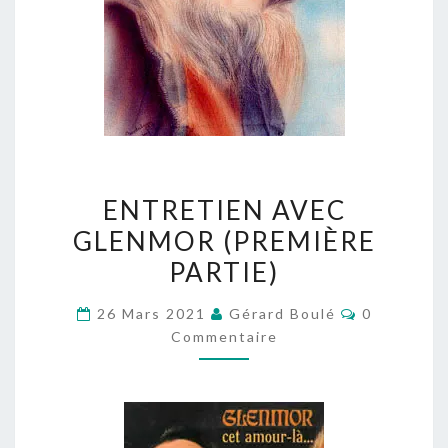
ENTRETIEN
ENTRETIEN AVEC
AVEC
GLENMOR (PREMIÈRE
GLENMOR
PARTIE)
(PREMIÈRE
PARTIE)
Commentai
26 Mars 2021
Gérard Boulé
0
Commentaire