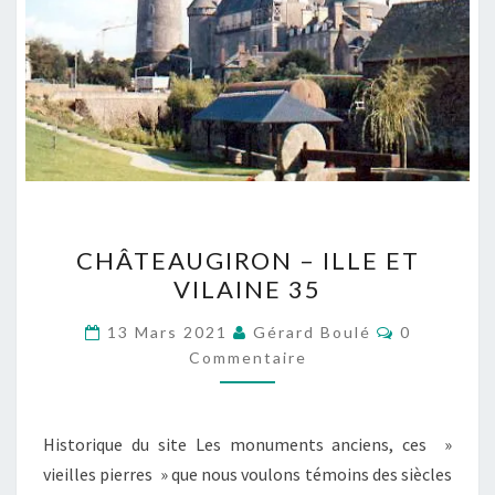
CHÂTEAUGIRON
CHÂTEAUGIRON – ILLE ET
–
VILAINE 35
ILLE
ET
Commentai
13 Mars 2021
Gérard Boulé
0
VILAINE
Commentaire
35
Historique du site Les monuments anciens, ces »
vieilles pierres » que nous voulons témoins des siècles