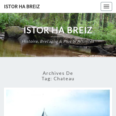
Skip
ISTOR HA BREIZ
Togg
to
navig
content
ISTOR HA BREIZ
Histoire, Bretagne & Plus Si Affinités
Archives De
Tag:
Chateau