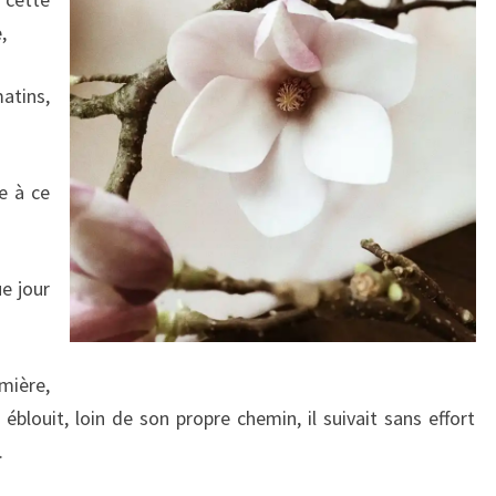
,
matins,
se à ce
e jour
mière,
éblouit, loin de son propre chemin, il suivait sans effort
.