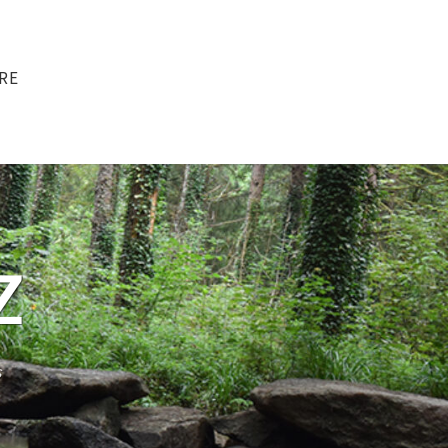
RE
Z
s