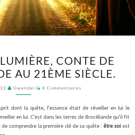
CHEMIN
LUMIÈRE, CONTE DE
DE
E AU 21ÈME SIÈCLE.
LUMIÈRE,
CONTE
Commentaires
DE
2022
Gwendal
6 Commentaires
BROCÉLIANDE
AU
sprit dont la quête, l’essence était de réveiller en lui le
21ÈME
eiller en lui. C’est dans les terres de Brocéliande qu’il fit
SIÈCLE.
t de comprendre la première clé de sa quête :
être soi
est
re.