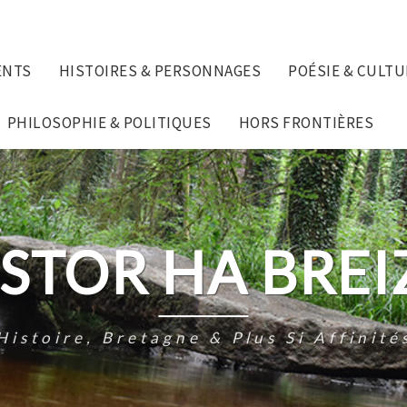
ENTS
HISTOIRES & PERSONNAGES
POÉSIE & CULTU
PHILOSOPHIE & POLITIQUES
HORS FRONTIÈRES
ISTOR HA BREI
Histoire, Bretagne & Plus Si Affinité