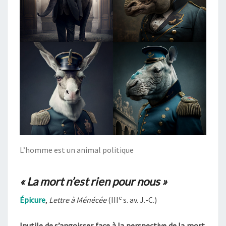
L’homme est un animal politique
« La mort n’est rien pour nous »
e
Épicure
,
Lettre à Ménécée
(III
s. av. J.-C.)
Inutile de s’angoisser face à la perspective de la mort.