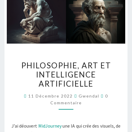
PHILOSOPHIE,
PHILOSOPHIE, ART ET
ART
INTELLIGENCE
ET
ARTIFICIELLE
INTELLIGENCE
ARTIFICIELLE
Commentair
11 Décembre 2022
Gwendal
0
Commentaire
J’ai déouvert
MidJourney
une IA qui crée des visuels, de