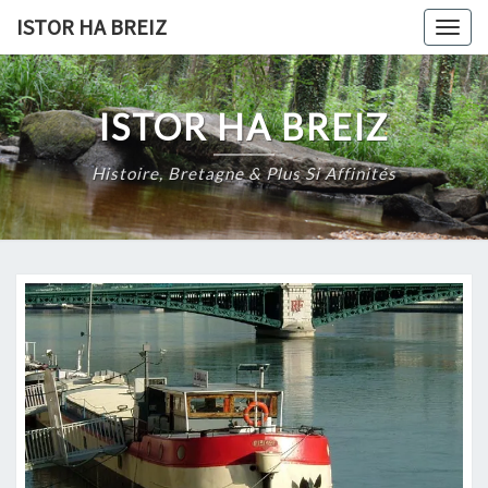
Skip
ISTOR HA BREIZ
Togg
to
navig
content
ISTOR HA BREIZ
Histoire, Bretagne & Plus Si Affinités