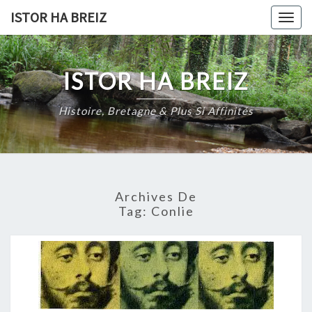
Skip
ISTOR HA BREIZ
Togg
to
navig
content
ISTOR HA BREIZ
Histoire, Bretagne & Plus Si Affinités
Archives De
Tag:
Conlie