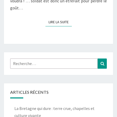
voudra ! … soldat est donc un êtreFait pour perdre le
goût…
LIRE LA SUITE
LIRE LA SUITE
Rechercher :
Recher
ARTICLES RÉCENTS
La Bretagne qui dure : terre crue, chapelles et
culture vivante