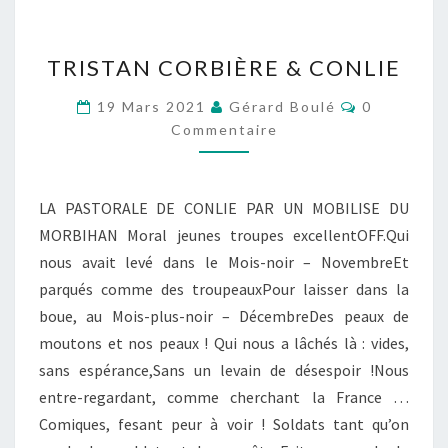
TRISTAN
TRISTAN CORBIÈRE & CONLIE
CORBIÈRE
&
Commentai
19 Mars 2021
Gérard Boulé
0
CONLIE
Commentaire
LA PASTORALE DE CONLIE PAR UN MOBILISE DU
MORBIHAN Moral jeunes troupes excellentOFF.Qui
nous avait levé dans le Mois-noir – NovembreEt
parqués comme des troupeauxPour laisser dans la
boue, au Mois-plus-noir – DécembreDes peaux de
moutons et nos peaux ! Qui nous a lâchés là : vides,
sans espérance,Sans un levain de désespoir !Nous
entre-regardant, comme cherchant la France …
Comiques, fesant peur à voir ! Soldats tant qu’on