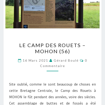
LE
LE CAMP DES ROUETS –
CAMP
MOHON (56)
DES
ROUETS
Commentai
16 Mars 2021
Gérard Boulé
0
–
Commentaire
MOHON
(56)
Site oublié, comme le sont beaucoup de choses en
cette Bretagne Centrale, le Camp des Rouets à
MOHON le fût pendant des années, voire des siècles.
Cet assemblage de buttes et de fossés a été