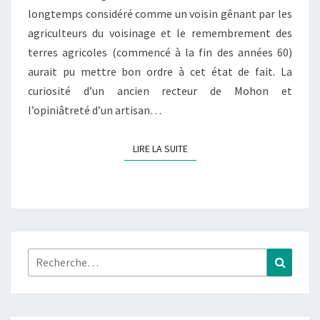
longtemps considéré comme un voisin gênant par les
agriculteurs du voisinage et le remembrement des
terres agricoles (commencé à la fin des années 60)
aurait pu mettre bon ordre à cet état de fait. La
curiosité d’un ancien recteur de Mohon et
l’opiniâtreté d’un artisan…
LIRE LA SUITE
LIRE LA SUITE
Rechercher :
Recher