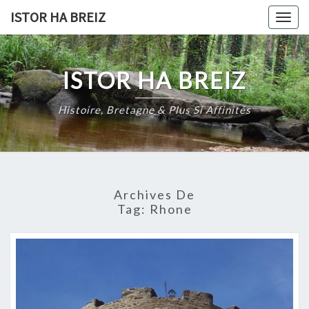
Skip
ISTOR HA BREIZ
Togg
to
navig
content
ISTOR HA BREIZ
Histoire, Bretagne & Plus Si Affinités
Archives De
Tag:
Rhone