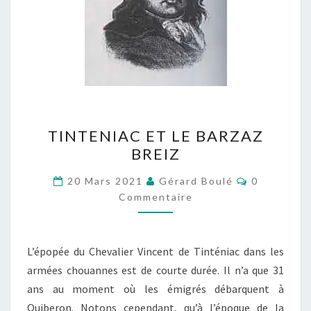
TINTENIAC
TINTENIAC ET LE BARZAZ
ET
BREIZ
LE
BARZAZ
Commentai
20 Mars 2021
Gérard Boulé
0
BREIZ
Commentaire
L’épopée du Chevalier Vincent de Tinténiac dans les
armées chouannes est de courte durée. Il n’a que 31
ans au moment où les émigrés débarquent à
Quiberon. Notons cependant, qu’à l’époque de la