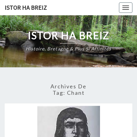
Skip
ISTOR HA BREIZ
Togg
to
navig
content
ISTOR HA BREIZ
Histoire, Bretagne & Plus Si Affinités
Archives De
Tag:
Chant