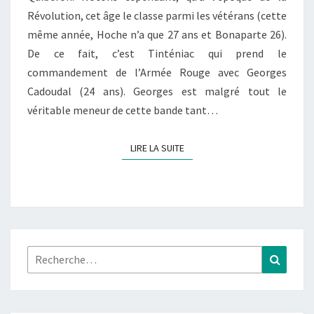
Révolution, cet âge le classe parmi les vétérans (cette
même année, Hoche n’a que 27 ans et Bonaparte 26).
De ce fait, c’est Tinténiac qui prend le
commandement de l’Armée Rouge avec Georges
Cadoudal (24 ans). Georges est malgré tout le
véritable meneur de cette bande tant…
LIRE LA SUITE
LIRE LA SUITE
Rechercher :
Recher