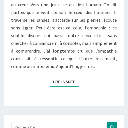
du cœur Vers une justesse du lien humain On dit
JUSTESSE
parfois que le vent connaît le cœur des hommes. Il
DU
traverse les landes, s’attarde sur les pierres, écoute
CŒUR
sans juger. Peut-être est-ce cela, l’empathie : ce
souffle discret qui passe entre deux êtres sans
chercher à convaincre ni à consoler, mais simplement
à comprendre. J’ai longtemps cru que l’empathie
consistait à ressentir ce que l’autre ressentait,
comme un miroir ému. Aujourd’hui, je crois…
LIRE LA SUITE
LIRE LA SUITE
Rechercher :
Recher