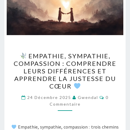
EMPATHIE, SYMPATHIE,
EMPATHIE,
COMPASSION : COMPRENDRE
SYMPATHIE,
LEURS DIFFÉRENCES ET
COMPASSION
APPRENDRE LA JUSTESSE DU
:
CŒUR
COMPRENDRE
Commentai
LEURS
24 Décembre 2025
Gwendal
0
Commentaire
DIFFÉRENCES
ET
APPRENDRE
Empathie, sympathie, compassion : trois chemins
LA