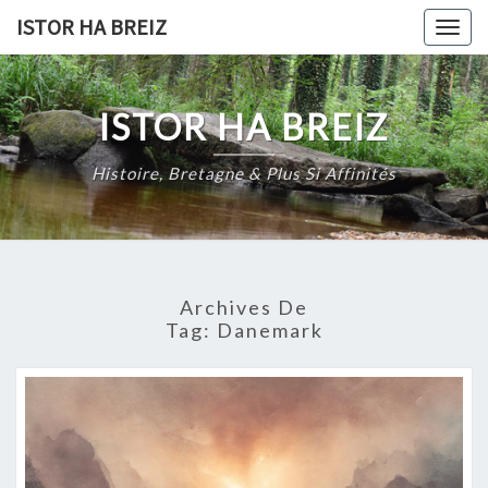
Skip
ISTOR HA BREIZ
Togg
to
navig
content
ISTOR HA BREIZ
Histoire, Bretagne & Plus Si Affinités
Archives De
Tag:
Danemark