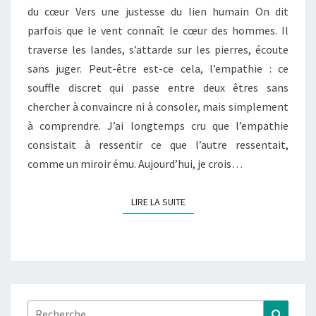
du cœur Vers une justesse du lien humain On dit
JUSTESSE
parfois que le vent connaît le cœur des hommes. Il
DU
traverse les landes, s’attarde sur les pierres, écoute
CŒUR
sans juger. Peut-être est-ce cela, l’empathie : ce
souffle discret qui passe entre deux êtres sans
chercher à convaincre ni à consoler, mais simplement
à comprendre. J’ai longtemps cru que l’empathie
consistait à ressentir ce que l’autre ressentait,
comme un miroir ému. Aujourd’hui, je crois…
LIRE LA SUITE
LIRE LA SUITE
Rechercher :
Recher