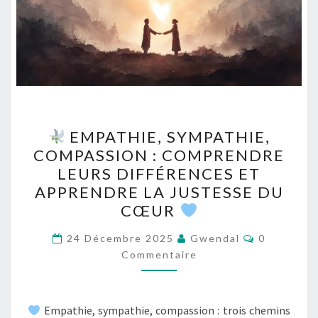
EMPATHIE, SYMPATHIE,
EMPATHIE,
COMPASSION : COMPRENDRE
SYMPATHIE,
LEURS DIFFÉRENCES ET
COMPASSION
APPRENDRE LA JUSTESSE DU
:
CŒUR
COMPRENDRE
Commentai
LEURS
24 Décembre 2025
Gwendal
0
Commentaire
DIFFÉRENCES
ET
APPRENDRE
Empathie, sympathie, compassion : trois chemins
LA