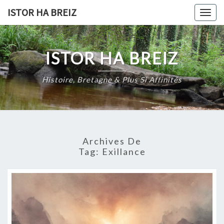
Skip
ISTOR HA BREIZ
Togg
to
navig
content
ISTOR HA BREIZ
Histoire, Bretagne & Plus Si Affinités
Archives De
Tag:
Exillance