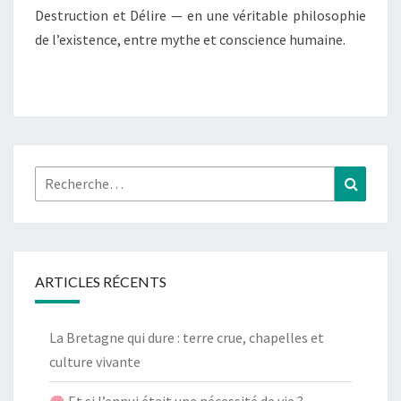
Destruction et Délire — en une véritable philosophie
NEIL
de l’existence, entre mythe et conscience humaine.
GAIMAN
Rechercher :
Recher
ARTICLES RÉCENTS
La Bretagne qui dure : terre crue, chapelles et
culture vivante