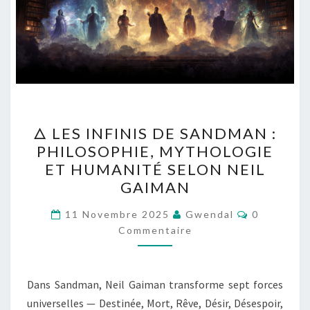
🜂
🜂 LES INFINIS DE SANDMAN :
LES
PHILOSOPHIE, MYTHOLOGIE
INFINIS
ET HUMANITÉ SELON NEIL
DE
GAIMAN
SANDMAN
Commentai
:
11 Novembre 2025
Gwendal
0
Commentaire
PHILOSOPHIE,
MYTHOLOGIE
ET
Dans Sandman, Neil Gaiman transforme sept forces
HUMANITÉ
universelles — Destinée, Mort, Rêve, Désir, Désespoir,
SELON