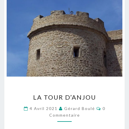
LA
LA TOUR D’ANJOU
TOUR
D’ANJOU
Commentair
4 Avril 2021
Gérard Boulé
0
Commentaire