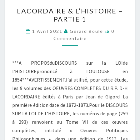
LACORDAIRE
LACORDAIRE & L’HISTOIRE –
&
PARTIE 1
L’HISTOIRE
–
Commentair
1 Avril 2021
Gérard Boulé
0
PARTIE
Commentaire
1
***A PROPOSduDISCOURS sur la LOIde
l’HISTOIREprononcé à TOULOUSE en
1854***AVERTISSEMENTJ’ai utilisé, pour cette étude,
les 9 volumes des OEUVRES COMPLETES DU R.P. D-H
LACORDAIRE édités à Paris par Jean de Gigord. La
première édition date de 1872-1873.Pour le DISCOURS
SUR LA LOI DE L’HISTOIRE, les numéros de page (259
à 293) renvoient au Tome VII de ces œuvres
complètes, intitulé « Oeuvres Politiques
Philosophiques », dans une édition de 1913. Les