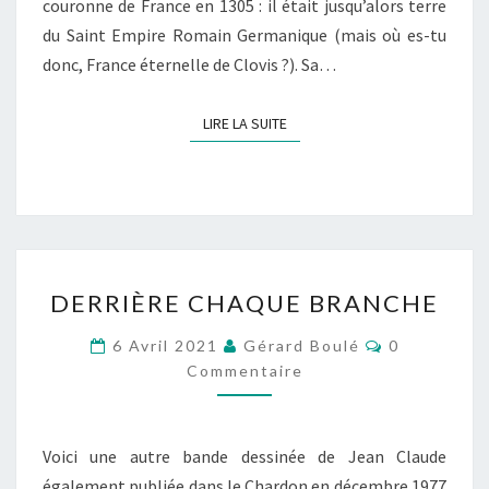
couronne de France en 1305 : il était jusqu’alors terre
du Saint Empire Romain Germanique (mais où es-tu
donc, France éternelle de Clovis ?). Sa…
LIRE LA SUITE
LIRE LA SUITE
DERRIÈRE
DERRIÈRE CHAQUE BRANCHE
CHAQUE
BRANCHE
Commentair
6 Avril 2021
Gérard Boulé
0
Commentaire
Voici une autre bande dessinée de Jean Claude
également publiée dans le Chardon en décembre 1977