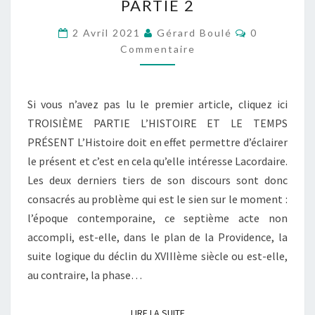
PARTIE 2
L’HISTOIRE
–
Commentair
2 Avril 2021
Gérard Boulé
0
PARTIE
Commentaire
2
Si vous n’avez pas lu le premier article, cliquez ici
TROISIÈME PARTIE L’HISTOIRE ET LE TEMPS
PRÉSENT L’Histoire doit en effet permettre d’éclairer
le présent et c’est en cela qu’elle intéresse Lacordaire.
Les deux derniers tiers de son discours sont donc
consacrés au problème qui est le sien sur le moment :
l’époque contemporaine, ce septième acte non
accompli, est-elle, dans le plan de la Providence, la
suite logique du déclin du XVIIIème siècle ou est-elle,
au contraire, la phase…
LIRE LA SUITE
LIRE LA SUITE