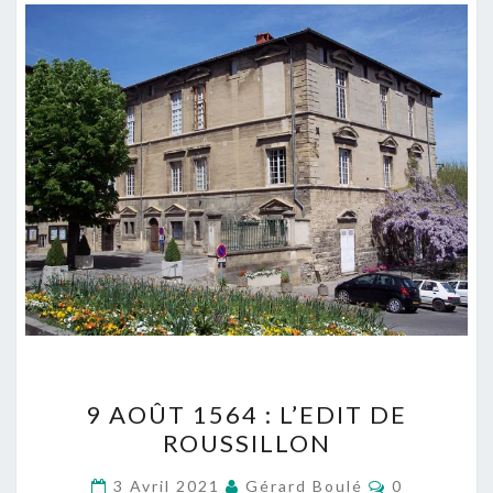
9
9 AOÛT 1564 : L’EDIT DE
AOÛT
ROUSSILLON
1564
:
Commentair
3 Avril 2021
Gérard Boulé
0