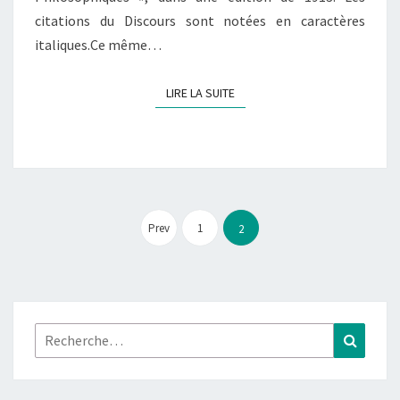
citations du Discours sont notées en caractères
italiques.Ce même…
LIRE LA SUITE
LIRE LA SUITE
Pagination
des
Prev
1
2
publications
Rechercher :
Recher