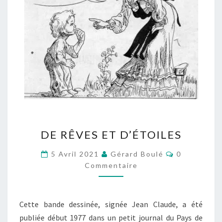
DE
DE RÊVES ET D’ÉTOILES
RÊVES
ET
Commentair
5 Avril 2021
Gérard Boulé
0
D’ÉTOILES
Commentaire
Cette bande dessinée, signée Jean Claude, a été
publiée début 1977 dans un petit journal du Pays de