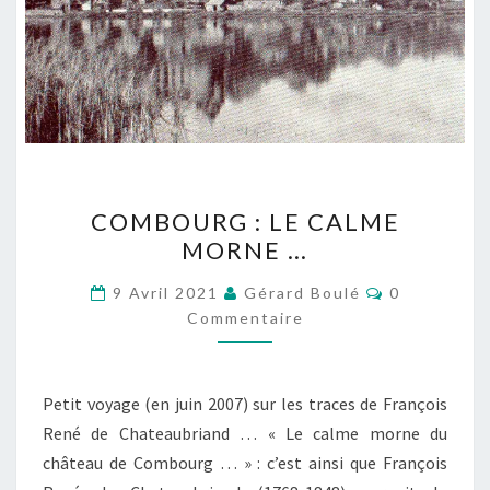
COMBOURG
COMBOURG : LE CALME
:
MORNE …
LE
CALME
Commentair
9 Avril 2021
Gérard Boulé
0
MORNE
Commentaire
…
Petit voyage (en juin 2007) sur les traces de François
René de Chateaubriand … « Le calme morne du
château de Combourg … » : c’est ainsi que François