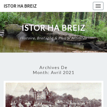
Skip
ISTOR HA BREIZ
Togg
to
navig
content
ISTOR HA BREIZ
Histoire, Bretagne & Plus Si Affinités
Archives De
Month:
Avril 2021