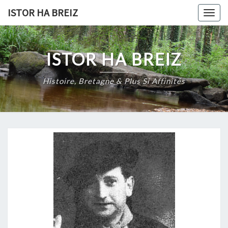
Skip
ISTOR HA BREIZ
Togg
to
navig
content
ISTOR HA BREIZ
Histoire, Bretagne & Plus Si Affinités