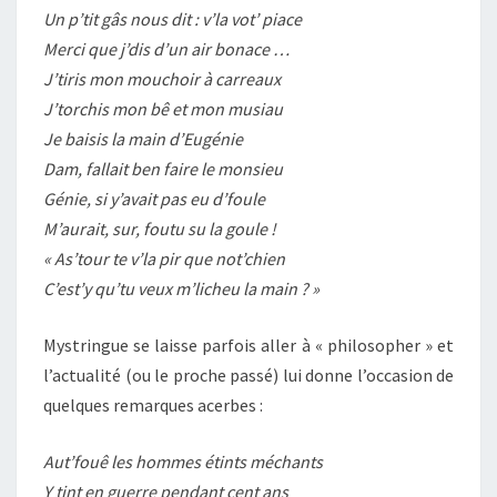
Un p’tit gâs nous dit : v’la vot’ piace
Merci que j’dis d’un air bonace …
J’tiris mon mouchoir à carreaux
J’torchis mon bê et mon musiau
Je baisis la main d’Eugénie
Dam, fallait ben faire le monsieu
Génie, si y’avait pas eu d’foule
M’aurait, sur, foutu su la goule !
« As’tour te v’la pir que not’chien
C’est’y qu’tu veux m’licheu la main ? »
Mystringue se laisse parfois aller à « philosopher » et
l’actualité (ou le proche passé) lui donne l’occasion de
quelques remarques acerbes :
Aut’fouê les hommes étints méchants
Y tint en guerre pendant cent ans