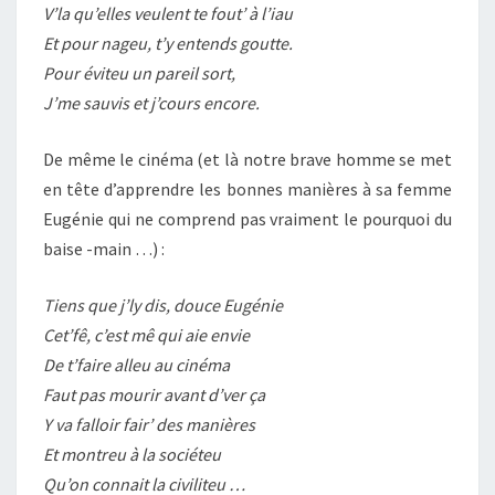
V’la qu’elles veulent te fout’ à l’iau
Et pour nageu, t’y entends goutte.
Pour éviteu un pareil sort,
J’me sauvis et j’cours encore.
De même le cinéma (et là notre brave homme se met
en tête d’apprendre les bonnes manières à sa femme
Eugénie qui ne comprend pas vraiment le pourquoi du
baise -main …) :
Tiens que j’ly dis, douce Eugénie
Cet’fê, c’est mê qui aie envie
De t’faire alleu au cinéma
Faut pas mourir avant d’ver ça
Y va falloir fair’ des manières
Et montreu à la sociéteu
Qu’on connait la civiliteu …